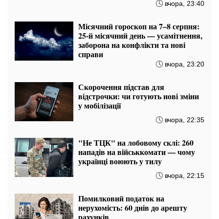
вчора, 23:40
Місячний гороскоп на 7–8 серпня:
25-й місячний день — усамітнення,
заборона на конфлікти та нові
справи
вчора, 23:20
Скорочення підстав для
відстрочки: чи готують нові зміни
у мобілізації
вчора, 22:35
"Не ТЦК" на лобовому склі: 260
нападів на військкомати — чому
українці воюють у тилу
вчора, 22:15
Помилковий податок на
нерухомість: 60 днів до арешту
рахунків