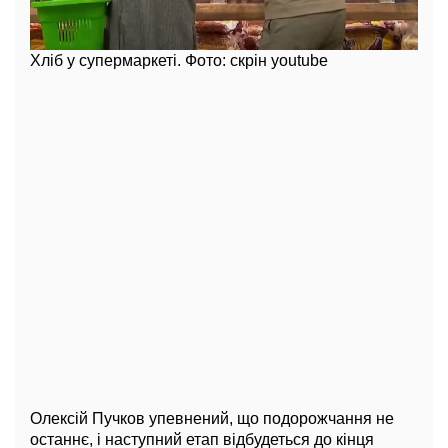
Хліб у супермаркеті. Фото: скрін youtube
Олексій Пучков упевнений, що подорожчання не
останнє, і наступний етап відбудеться до кінця