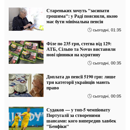
Стареньких хочуть "засипати
грошима": у Раді пояснили, якою
має бути мінімальна пенсія
сьогодні, 01:35
Філе по 235 грн, стегна від 129:
АТБ, Сільпо та Novus виставили
нові цінники на курятину
сьогодні, 00:35
Доплата до пенсії 5190 грн: лише
три категорії українців мають
право
сьогодні, 00:05
Судаков — у топ-5 чемпіонату
Португалії за створеними
шансами: кого випередив хавбек
"Бенфіки"